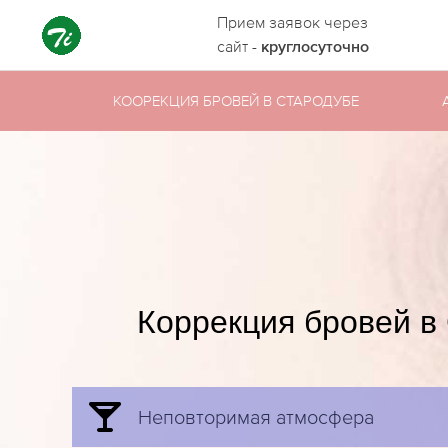
Прием заявок через
сайт -
круглосуточно
КООРЕКЦИЯ БРОВЕЙ В СТАРОДУБЕ
Коррекция бровей в
Неповторимая атмосфера