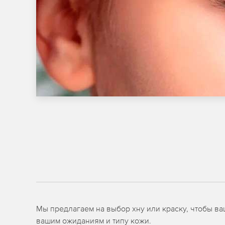
Мы предлагаем на выбор хну или краску, чтобы в
вашим ожиданиям и типу кожи.