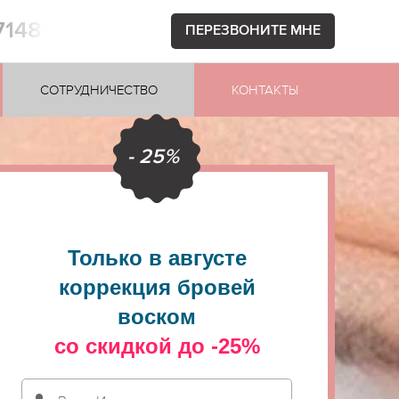
71481
ПЕРЕЗВОНИТЕ МНЕ
СОТРУДНИЧЕСТВО
КОНТАКТЫ
- 25%
Только в августе
коррекция бровей
воском
со скидкой до -25%