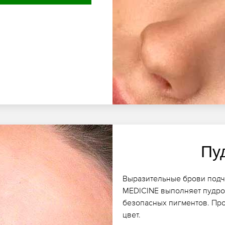
Пу
Выразительные брови подчё
MEDICINE выполняет пудро
безопасных пигментов. Пр
цвет.