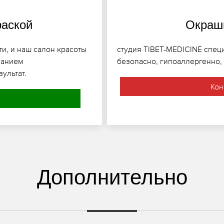
раской
Окраши
и, и наш салон красоты
студия TIBET-MEDICINE спец
ванием
безопасно, гипоаллергенно,
ультат.
Кон
Дополнительно