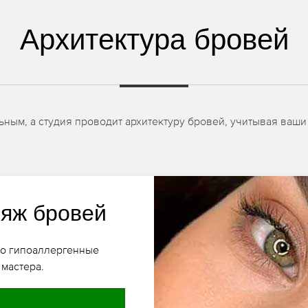
Архитектура бровей
ным, а студия проводит архитектуру бровей, учитывая ваши
яж бровей
то гипоаллергенные
мастера.