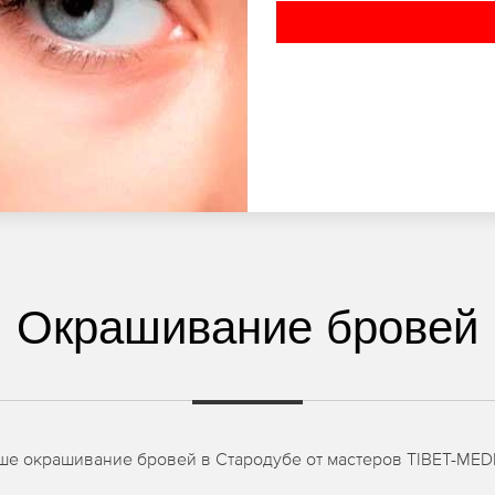
Окрашивание бровей
аше окрашивание бровей в Стародубе от мастеров TIBET-ME