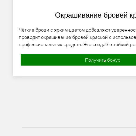
Окрашивание бровей к
Чёткие брови с ярким цветом добавляют уверенност
проводит окрашивание бровей краской с использо
профессиональных средств. Это создаёт стойкий рез
Получить бонус