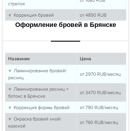
стрелок
⭐ Коррекция бровей
от
4850
RUB
Оформление бровей в Брянске
Название
Цена
⭐ Ламинирование бровей/
от
2970
RUB/месяц
ресниц
⭐ Ламинирование ресниц +
от
3470
RUB/месяц
ботокс в Брянске
⭐ Коррекция формы бровей
от
790
RUB/месяц
⭐ Окраска бровей хной/
от
790
RUB/месяц
краской