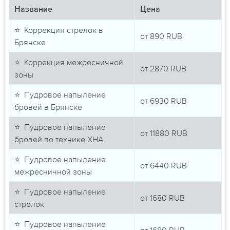
Название
Цена
⭐ Коррекция стрелок в
от
890
RUB
Брянске
⭐ Коррекция межресничной
от
2870
RUB
зоны
⭐ Пудровое напыление
от
6930
RUB
бровей в Брянске
⭐ Пудровое напыление
от
11880
RUB
бровей по технике ХНА
⭐ Пудровое напыление
от
6440
RUB
межресничной зоны
⭐ Пудровое напыление
от
1680
RUB
стрелок
⭐ Пудровое напыление
от
1680
RUB