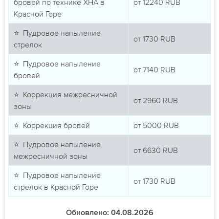
бровей по технике ХНА в
от
12240
RUB
Красной Горе
⭐ Пудровое напыление
от
1730
RUB
стрелок
⭐ Пудровое напыление
от
7140
RUB
бровей
⭐ Коррекция межресничной
от
2960
RUB
зоны
⭐ Коррекция бровей
от
5000
RUB
⭐ Пудровое напыление
от
6630
RUB
межресничной зоны
⭐ Пудровое напыление
от
1730
RUB
стрелок в Красной Горе
Обновлено: 04.08.2026