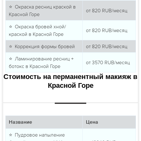
⭐ Окраска ресниц краской в
от
820
RUB/месяц
Красной Горе
⭐ Окраска бровей хной/
от
820
RUB/месяц
краской в Красной Горе
⭐ Коррекция формы бровей
от
820
RUB/месяц
⭐ Ламинирование ресниц +
от
3570
RUB/месяц
ботокс в Красной Горе
Стоимость на перманентный макияж в
Красной Горе
Название
Цена
⭐ Пудровое напыление