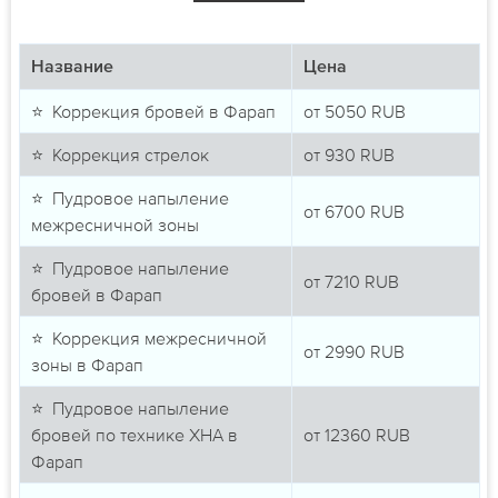
Название
Цена
⭐ Коррекция бровей в Фарап
от
5050
RUB
⭐ Коррекция стрелок
от
930
RUB
⭐ Пудровое напыление
от
6700
RUB
межресничной зоны
⭐ Пудровое напыление
от
7210
RUB
бровей в Фарап
⭐ Коррекция межресничной
от
2990
RUB
зоны в Фарап
⭐ Пудровое напыление
бровей по технике ХНА в
от
12360
RUB
Фарап