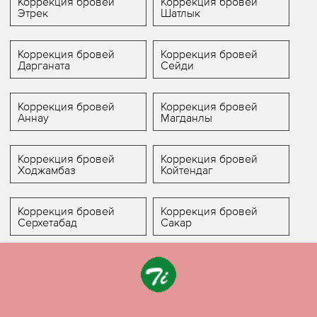
Коррекция бровей
Коррекция бровей
Этрек
Шатлык
Коррекция бровей
Коррекция бровей
Дарганата
Сейди
Коррекция бровей
Коррекция бровей
Аннау
Магданлы
Коррекция бровей
Коррекция бровей
Ходжамбаз
Койтендаг
Коррекция бровей
Коррекция бровей
Серхетабад
Сакар