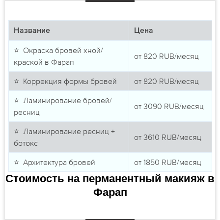
Название
Цена
⭐ Окраска бровей хной/
от
820
RUB/месяц
краской в Фарап
⭐ Коррекция формы бровей
от
820
RUB/месяц
⭐ Ламинирование бровей/
от
3090
RUB/месяц
ресниц
⭐ Ламинирование ресниц +
от
3610
RUB/месяц
ботокс
⭐ Архитектура бровей
от
1850
RUB/месяц
Стоимость на перманентный макияж в
Фарап