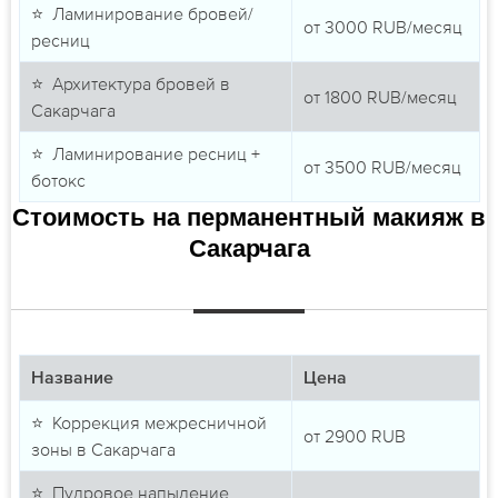
⭐ Ламинирование бровей/
от
3000
RUB/месяц
ресниц
⭐ Архитектура бровей в
от
1800
RUB/месяц
Сакарчага
⭐ Ламинирование ресниц +
от
3500
RUB/месяц
ботокс
Стоимость на перманентный макияж в
Сакарчага
Название
Цена
⭐ Коррекция межресничной
от
2900
RUB
зоны в Сакарчага
⭐ Пудровое напыление