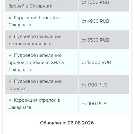
от
7000
RUB
бровей в Сакарчага
⭐ Коррекция бровей в
от
4900
RUB
Сакарчага
⭐ Пудровое напыление
от
6500
RUB
межресничной зоны
⭐ Пудровое напыление
бровей по технике ХНА в
от
12000
RUB
Сакарчага
⭐ Пудровое напыление
от
1700
RUB
стрелок
⭐ Коррекция стрелок в
от
900
RUB
Сакарчага
Обновлено: 06.08.2026