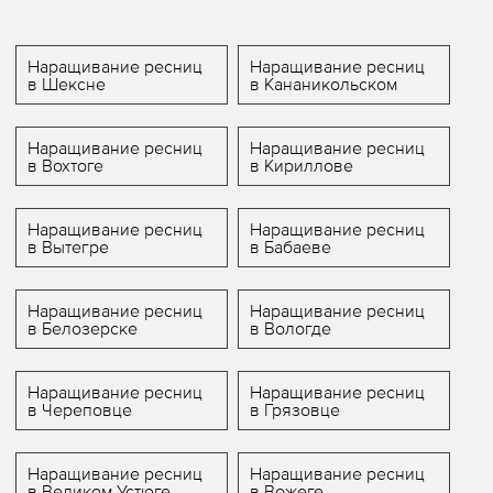
Наращивание ресниц
Наращивание ресниц
в Шексне
в Кананикольском
Наращивание ресниц
Наращивание ресниц
в Вохтоге
в Кириллове
Наращивание ресниц
Наращивание ресниц
в Вытегре
в Бабаеве
Наращивание ресниц
Наращивание ресниц
в Белозерске
в Вологде
Наращивание ресниц
Наращивание ресниц
в Череповце
в Грязовце
Наращивание ресниц
Наращивание ресниц
в Великом Устюге
в Вожеге