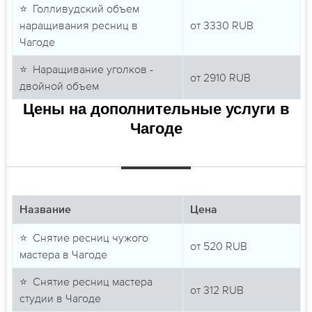
⭐ Голливудский объем
наращивания ресниц в
от
3330
RUB
Чагоде
⭐ Наращивание уголков -
от
2910
RUB
двойной объем
Цены на дополнительные услуги в
Чагоде
Название
Цена
⭐ Снятие ресниц чужого
от
520
RUB
мастера в Чагоде
⭐ Снятие ресниц мастера
от
312
RUB
студии в Чагоде