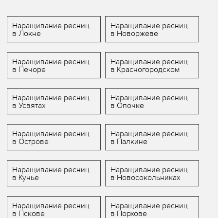
Наращивание ресниц
Наращивание ресниц
в Локне
в Новоржеве
Наращивание ресниц
Наращивание ресниц
в Печоре
в Красногородском
Наращивание ресниц
Наращивание ресниц
в Усвятах
в Опочке
Наращивание ресниц
Наращивание ресниц
в Острове
в Палкине
Наращивание ресниц
Наращивание ресниц
в Кунье
в Новосокольниках
Наращивание ресниц
Наращивание ресниц
в Пскове
в Порхове