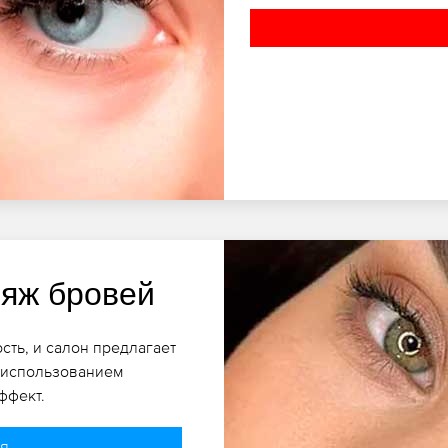
яж бровей
ть, и салон предлагает
 использованием
ффект.
ия