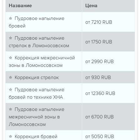
Название
Цена
⭐ Пудровое напыление
от
7210
RUB
бровей
⭐ Пудровое напыление
от
1750
RUB
стрелок в Ломоносовском
⭐ Коррекция межресничной
от
2990
RUB
зоны в Ломоносовском
⭐ Коррекция стрелок
от
930
RUB
⭐ Пудровое напыление
от
12360
RUB
бровей по технике ХНА
⭐ Пудровое напыление
межресничной зоны в
от
6700
RUB
Ломоносовском
⭐ Коррекция бровей
от
5050
RUB