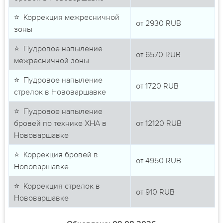
⭐ Коррекция межресничной
от
2930
RUB
зоны
⭐ Пудровое напыление
от
6570
RUB
межресничной зоны
⭐ Пудровое напыление
от
1720
RUB
стрелок в Нововаршавке
⭐ Пудровое напыление
бровей по технике ХНА в
от
12120
RUB
Нововаршавке
⭐ Коррекция бровей в
от
4950
RUB
Нововаршавке
⭐ Коррекция стрелок в
от
910
RUB
Нововаршавке