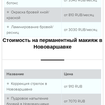
ботокс
⭐ Окраска бровей хной/
от
810
RUB/месяц
краской
⭐ Ламинирование бровей/
от
3030
RUB/месяц
ресниц
Стоимость на перманентный макияж в
Нововаршавке
Название
Цена
⭐ Коррекция стрелок в
от
910
RUB
Нововаршавке
⭐ Пудровое напыление
от
7070
RUB
бровей в Нововаршавке