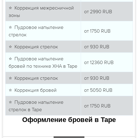
⭐ Коррекция межресничной
от
2990
RUB
зоны
⭐ Пудровое напыление
от
1750
RUB
стрелок
⭐ Коррекция стрелок
от
930
RUB
⭐ Пудровое напыление
от
12360
RUB
бровей по технике ХНА в Таре
⭐ Коррекция стрелок
от
930
RUB
⭐ Коррекция бровей
от
5050
RUB
⭐ Пудровое напыление
от
1750
RUB
стрелок в Таре
Оформление бровей в Таре