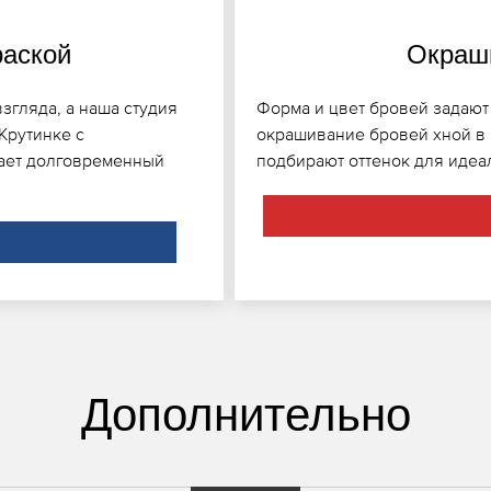
раской
Окраши
згляда, а наша студия
Форма и цвет бровей задают 
Крутинке с
окрашивание бровей хной в 
вает долговременный
подбирают оттенок для идеал
Дополнительно