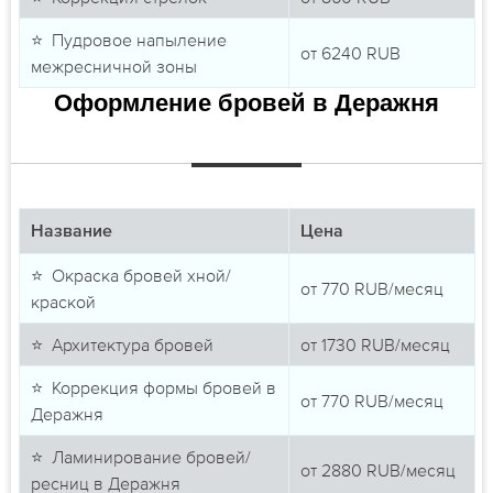
⭐ Пудровое напыление
от
6240
RUB
межресничной зоны
Оформление бровей в Деражня
Название
Цена
⭐ Окраска бровей хной/
от
770
RUB/месяц
краской
⭐ Архитектура бровей
от
1730
RUB/месяц
⭐ Коррекция формы бровей в
от
770
RUB/месяц
Деражня
⭐ Ламинирование бровей/
от
2880
RUB/месяц
ресниц в Деражня