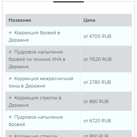
Название
Цена
⭐ Коррекция бровей в
от
4700
RUB
Деражня
⭐ Пудровое напыление
бровей по технике ХНА в
от
11520
RUB
Деражня
⭐ Коррекция межресничной
от
2780
RUB
зоны в Деражня
⭐ Коррекция стрелок в
от
860
RUB
Деражня
⭐ Пудровое напыление
от
6720
RUB
бровей
⭐ Коррекция стрелок
от
860
RUB