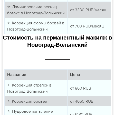
⭐ Ламинирование ресниц +
от
3330
RUB/месяц
ботокс в Новоград-Волынский
⭐ Коррекция формы бровей в
от
760
RUB/месяц
Новоград-Волынский
Стоимость на перманентный макияж в
Новоград-Волынский
Название
Цена
⭐ Коррекция стрелок в
от
860
RUB
Новоград-Волынский
⭐ Коррекция бровей
от
4660
RUB
⭐ Пудровое напыление
от
6180
RUB