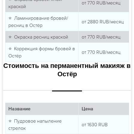
от
770
RUB/месяц
краской
⭐ Ламинирование бровей/
от
2880
RUB/месяц
ресниц в Остёр
⭐ Окраска ресниц краской
от
770
RUB/месяц
⭐ Коррекция формы бровей в
от
770
RUB/месяц
Остёр
Стоимость на перманентный макияж в
Остёр
Название
Цена
⭐ Пудровое напыление
от
1630
RUB
стрелок