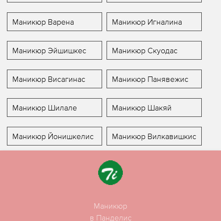
Маникюр Варена
Маникюр Игналина
Маникюр Эйшишкес
Маникюр Скуодас
Маникюр Висагинас
Маникюр Панявежис
Маникюр Шилале
Маникюр Шакяй
Маникюр Йонишкелис
Маникюр Вилкавишкис
Маникюр
в Панделис