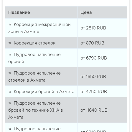
Название
Цена
⭐ Коррекция межресничной
от
2810
RUB
зоны в Ахмета
⭐ Коррекция стрелок
от
870
RUB
⭐ Пудровое напыление
от
6790
RUB
бровей
⭐ Пудровое напыление
от
1650
RUB
стрелок в Ахмета
⭐ Коррекция бровей в Ахмета
от
4750
RUB
⭐ Пудровое напыление
бровей по технике ХНА в
от
11640
RUB
Ахмета
⭐ Пудровое напыление
от
6310
RUB