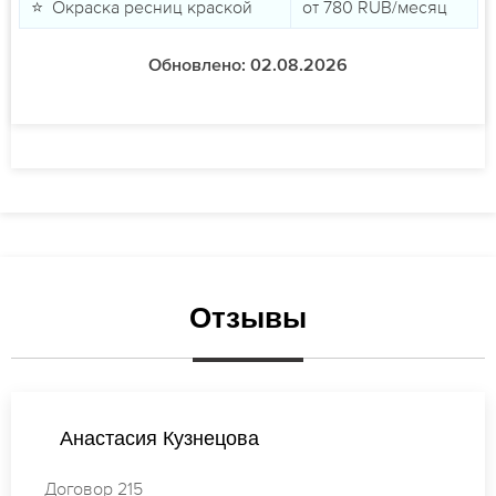
⭐ Окраска ресниц краской
от
780
RUB/месяц
Обновлено: 02.08.2026
Отзывы
ецова
Татьяна Смир
Договор 668