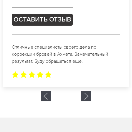
ТЗЫВ
ОСТАВИТЬ О
сты своего дела по
Спасибо огромное. 
 Ахмета. Замечательный
в Ахмета. За 2 часа
ращаться еще.