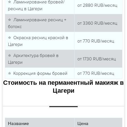
⭐ Ламинирование бровей/
от
2880
RUB/месяц
ресниц в Цагери
⭐ Ламинирование ресниц +
от
3360
RUB/месяц
ботокс
⭐ Окраска ресниц краской в
от
770
RUB/месяц
Цагери
⭐ Архитектура бровей в
от
1730
RUB/месяц
Цагери
⭐ Коррекция формы бровей
от
770
RUB/месяц
Стоимость на перманентный макияж в
Цагери
Название
Цена