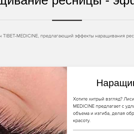
щивание ресницы - эф
он TIBET-MEDICINE, предлагающий эффекты наращивания ресн
Наращив
Хотите хитрый взгляд? Лис
MEDICINE предлагает с удл
объема и изгиба, делая об
красоту.