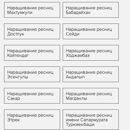
Наращивание ресниц
Наращивание ресниц
Махтумкули
Бабадайхан
Наращивание ресниц
Наращивание ресниц
Достлук
Сейди
Наращивание ресниц
Наращивание ресниц
Койтендаг
Ходжамбаз
Наращивание ресниц
Наращивание ресниц
Эсенгулы
Андалып
Наращивание ресниц
Наращивание ресниц
Сакар
Магданлы
Наращивание ресниц
Наращивание ресниц
Этрек
имени Сапармурата
Туркменбаши