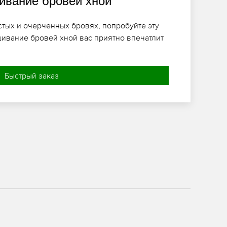
вание бровей хной
стых и очерченных бровях, попробуйте эту
ивание бровей хной вас приятно впечатлит
Быстрый заказ