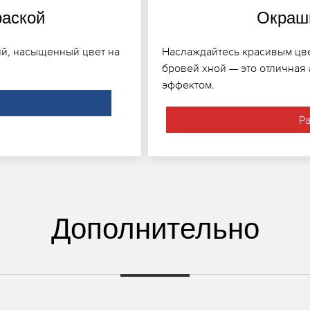
раской
Окраши
ий, насыщенный цвет на
Наслаждайтесь красивым цве
бровей хной — это отличная
эффектом.
Р
Дополнительно