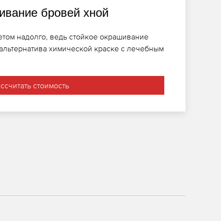
вание бровей хной
том надолго, ведь стойкое окрашивание
 альтернатива химической краске с лечебным
ассчитать стоимость