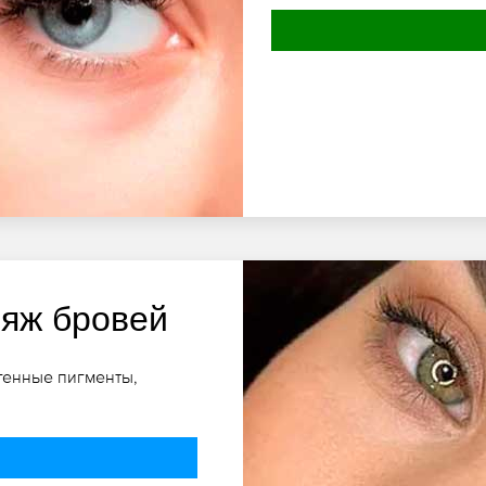
яж бровей
генные пигменты,