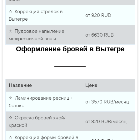
⭐ Коррекция стрелок в
от
920
RUB
Вытегре
⭐ Пудровое напыление
от
6630
RUB
межресничной зоны
Оформление бровей в Вытегре
Название
Цена
⭐ Ламинирование ресниц +
от
3570
RUB/месяц
ботокс
⭐ Окраска бровей хной/
от
820
RUB/месяц
краской
⭐ Коррекция формы бровей в