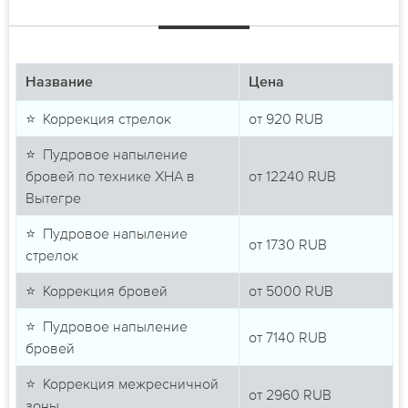
Название
Цена
⭐ Коррекция стрелок
от
920
RUB
⭐ Пудровое напыление
бровей по технике ХНА в
от
12240
RUB
Вытегре
⭐ Пудровое напыление
от
1730
RUB
стрелок
⭐ Коррекция бровей
от
5000
RUB
⭐ Пудровое напыление
от
7140
RUB
бровей
⭐ Коррекция межресничной
от
2960
RUB
зоны