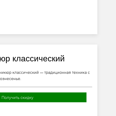
юр классический
никюр классический — традиционная техника с
ознесенье.
Получить скидку