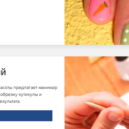
ий
расоты предлагает маникюр
обрезку кутикулы и
езультата.