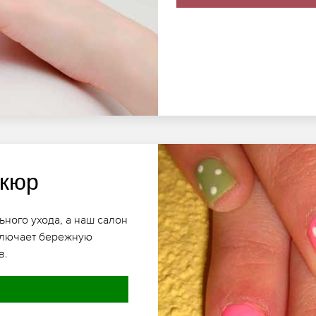
икюр
ьного ухода, а наш салон
включает бережную
в.