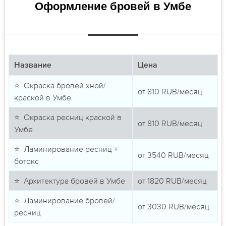
Оформление бровей в Умбе
Название
Цена
⭐ Окраска бровей хной/
от
810
RUB/месяц
краской в Умбе
⭐ Окраска ресниц краской в
от
810
RUB/месяц
Умбе
⭐ Ламинирование ресниц +
от
3540
RUB/месяц
ботокс
⭐ Архитектура бровей в Умбе
от
1820
RUB/месяц
⭐ Ламинирование бровей/
от
3030
RUB/месяц
ресниц