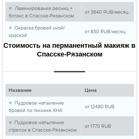
⭐ Ламинирование ресниц +
от
3640
RUB/месяц
ботокс в Спасске-Рязанском
⭐ Окраска бровей хной/
от
830
RUB/месяц
краской
Стоимость на перманентный макияж в
Спасске-Рязанском
Название
Цена
⭐ Пудровое напыление
от
12480
RUB
бровей по технике ХНА
⭐ Пудровое напыление
от
1770
RUB
стрелок в Спасске-Рязанском