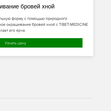
вание бровей хной
ельную форму с помощью природного
ное окрашивание бровей хной с TIBET-MEDICINE
лает его ярче.
Узнать цену