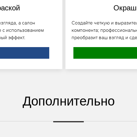
раской
Окраши
згляда, а салон
Создайте четкую и выразит
е с использованием
компонента; профессиональ
ный эффект.
преобразит ваш взгляд и сде
Дополнительно