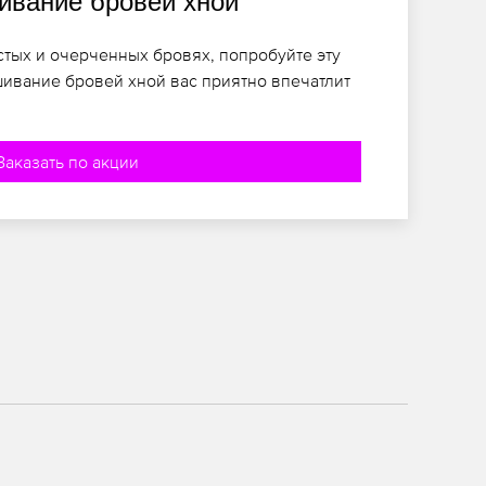
вание бровей хной
стых и очерченных бровях, попробуйте эту
ивание бровей хной вас приятно впечатлит
Заказать по акции