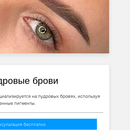
дровые брови
циализируется на пудровых бровях, используя
енные пигменты.
нсультация бесплатно