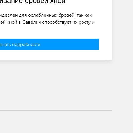
вание бровей хной
идеален для ослабленных бровей, так как
й хной в Савёлки способствует их росту и
знать подробности