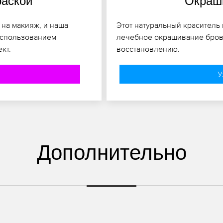
раской
Окраши
 на макияж, и наша
Этот натуральный краситель 
использованием
лечебное окрашивание брове
кт.
восстановлению.
У
Дополнительно