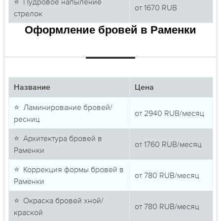
⭐ Пудровое напыление
от
1670
RUB
стрелок
Оформление бровей в Раменки
Название
Цена
⭐ Ламинирование бровей/
от
2940
RUB/месяц
ресниц
⭐ Архитектура бровей в
от
1760
RUB/месяц
Раменки
⭐ Коррекция формы бровей в
от
780
RUB/месяц
Раменки
⭐ Окраска бровей хной/
от
780
RUB/месяц
краской