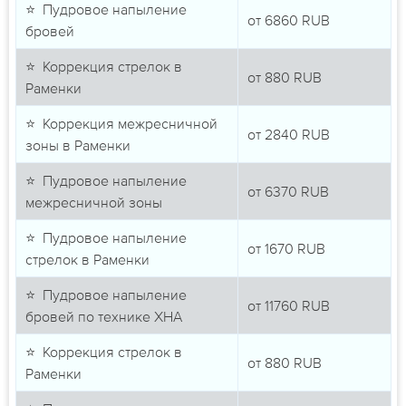
⭐ Пудровое напыление
от
6860
RUB
бровей
⭐ Коррекция стрелок в
от
880
RUB
Раменки
⭐ Коррекция межресничной
от
2840
RUB
зоны в Раменки
⭐ Пудровое напыление
от
6370
RUB
межресничной зоны
⭐ Пудровое напыление
от
1670
RUB
стрелок в Раменки
⭐ Пудровое напыление
от
11760
RUB
бровей по технике ХНА
⭐ Коррекция стрелок в
от
880
RUB
Раменки