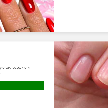
ную философию и
.