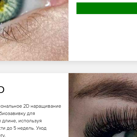
D
иональное 2D наращивание
 биозавивку для
и длине, используя
ти до 5 недель. Уход
ту.