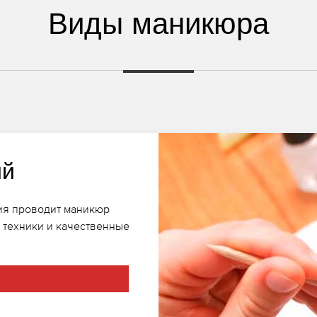
Виды маникюра
ий
дия проводит маникюр
 техники и качественные