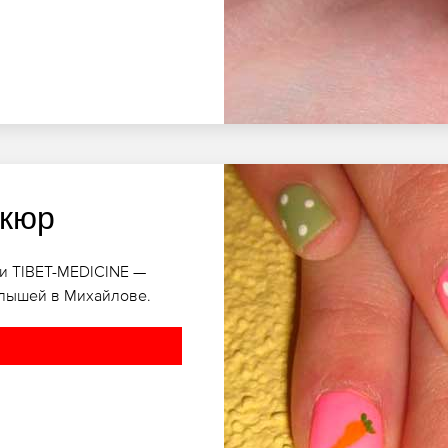
икюр
и TIBET-MEDICINE —
алышей в Михайлове.