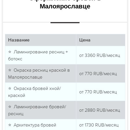
Малоярославце
Название
Цена
⭐ Ламинирование ресниц +
от
3360
RUB/месяц
ботокс
⭐ Окраска ресниц краской в
от
770
RUB/месяц
Малоярославце
⭐ Окраска бровей хной/
от
770
RUB/месяц
краской
⭐ Ламинирование бровей/
от
2880
RUB/месяц
ресниц
⭐ Архитектура бровей
от
1730
RUB/месяц