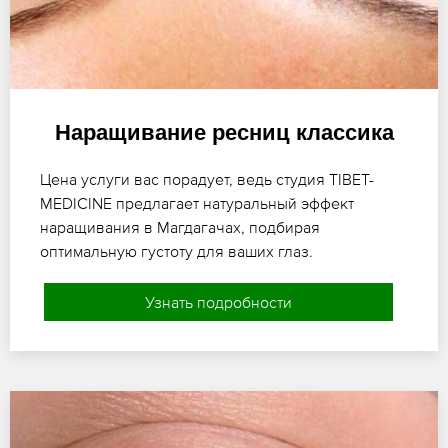
Наращивание ресниц классика
Цена услуги вас порадует, ведь студия TIBET-
MEDICINE предлагает натуральный эффект
наращивания в Магдагачах, подбирая
оптимальную густоту для ваших глаз.
Узнать подробности