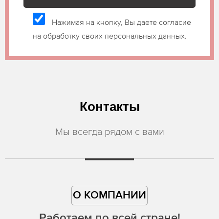
Нажимая на кнопку, Вы даете согласие
на обработку своих персональных данных.
Контакты
Мы всегда рядом с вами
О КОМПАНИИ
Работаем по всей стране!