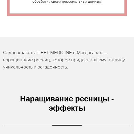
обработку своих персональных данных.
Салон красоты TIBET-MEDICINE в Магдагачах —
наращивание ресниц, которое придаст вашему взгляду
уникальность и загадочность.
Наращивание ресницы -
эффекты