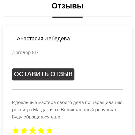
Отзывы
Татьяна Петрова
Договор 642
ОСТАВИТЬ ОТЗЫВ
Спасибо огромное. Заказывала наращивание
ресниц в Магдагачах для мероприятия. За 2 часа
все было готово.