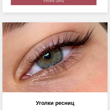
Узнать цену
Уголки ресниц