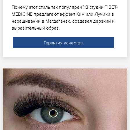
Почему этот стиль так популярен? В студии TIBET-
MEDICINE предлагают эффект Ким или Лучики в
наращивании в Магдагачах, создавая дерзкий и
выразительный образ.
Гарантия качества