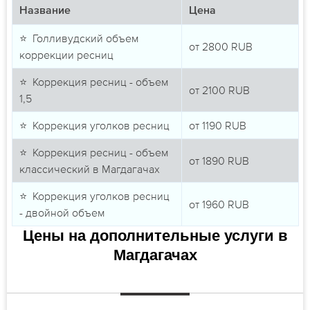
Название
Цена
⭐ Голливудский объем
от
2800
RUB
коррекции ресниц
⭐ Коррекция ресниц - объем
от
2100
RUB
1,5
⭐ Коррекция уголков ресниц
от
1190
RUB
⭐ Коррекция ресниц - объем
от
1890
RUB
классический в Магдагачах
⭐ Коррекция уголков ресниц
от
1960
RUB
- двойной объем
Цены на дополнительные услуги в
Магдагачах