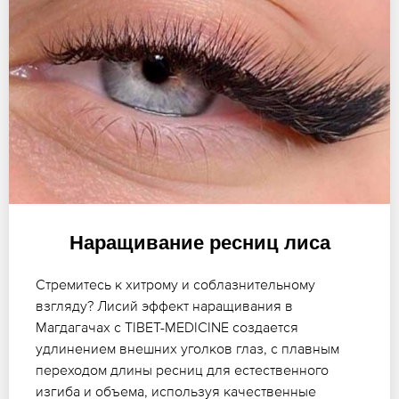
Наращивание ресниц лиса
Стремитесь к хитрому и соблазнительному
взгляду? Лисий эффект наращивания в
Магдагачах с TIBET-MEDICINE создается
удлинением внешних уголков глаз, с плавным
переходом длины ресниц для естественного
изгиба и объема, используя качественные