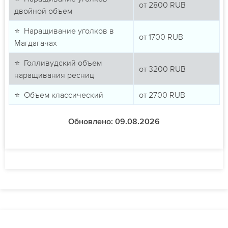
от
2800
RUB
двойной объем
⭐ Наращивание уголков в
от
1700
RUB
Магдагачах
⭐ Голливудский объем
от
3200
RUB
наращивания ресниц
⭐ Объем классический
от
2700
RUB
Обновлено: 09.08.2026