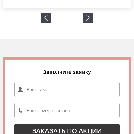
Заполните заявку