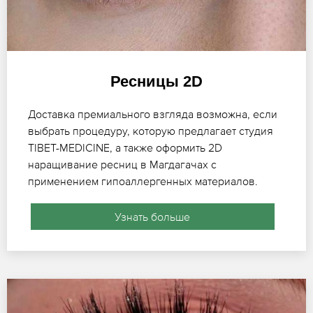
Ресницы 2D
Доставка премиального взгляда возможна, если
выбрать процедуру, которую предлагает студия
TIBET-MEDICINE, а также оформить 2D
наращивание ресниц в Магдагачах с
применением гипоаллергенных материалов.
Узнать больше