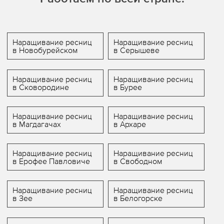
Наращивание ресниц
Наращивание ресниц
в Новобурейском
в Серышеве
Наращивание ресниц
Наращивание ресниц
в Сковородине
в Бурее
Наращивание ресниц
Наращивание ресниц
в Магдагачах
в Архаре
Наращивание ресниц
Наращивание ресниц
в Ерофее Павловиче
в Свободном
Наращивание ресниц
Наращивание ресниц
в Зее
в Белогорске