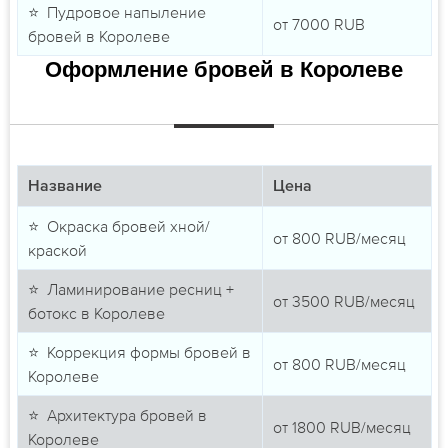
⭐ Пудровое напыление
от
7000
RUB
бровей в Королеве
Оформление бровей в Королеве
Название
Цена
⭐ Окраска бровей хной/
от
800
RUB/месяц
краской
⭐ Ламинирование ресниц +
от
3500
RUB/месяц
ботокс в Королеве
⭐ Коррекция формы бровей в
от
800
RUB/месяц
Королеве
⭐ Архитектура бровей в
от
1800
RUB/месяц
Королеве