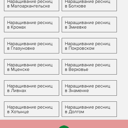
Наращивание ресниц
Наращивание ресниц
в Малоархангельске
в Болхове
Наращивание ресниц
Наращивание ресниц
в Кромах
в Змиевке
Наращивание ресниц
Наращивание ресниц
в Глазуновке
в Покровском
Наращивание ресниц
Наращивание ресниц
в Мценске
в Верховье
Наращивание ресниц
Наращивание ресниц
в Ливнах
в Знаменке
Наращивание ресниц
Наращивание ресниц
в Хотынце
в Долгом