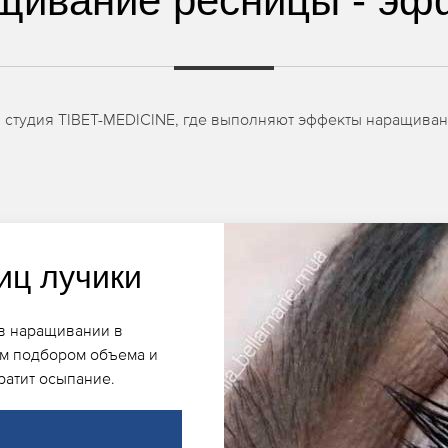
щивание ресницы - эф
в студия TIBET-MEDICINE, где выполняют эффекты наращива
иц лучики
в наращивании в
ым подбором объема и
ратит осыпание.