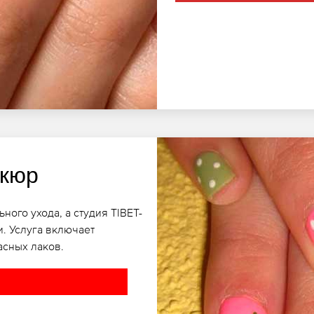
икюр
ного ухода, а студия TIBET-
. Услуга включает
асных лаков.