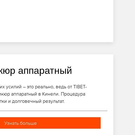
кюр аппаратный
х усилий – это реально, ведь от TIBET-
икюр аппаратный в Кинели. Процедура
тки и долговечный результат.
Узнать больше