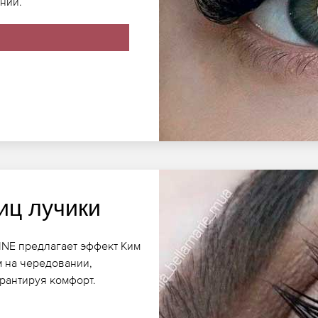
ний.
иц лучики
INE предлагает эффект Ким
м на чередовании,
арантируя комфорт.