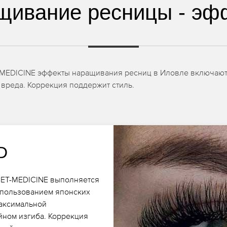
щивание ресницы - эф
T-MEDICINE эффекты наращивания ресниц в Иловле включают
 вреда. Коррекция поддержит стиль.
D
IBET-MEDICINE выполняется
спользованием японских
максимальной
йном изгиба. Коррекция