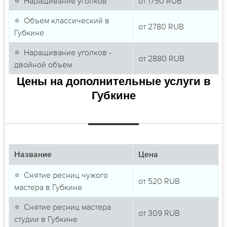
⭐ Наращивание уголков
от
1750
RUB
⭐ Объем классический в
от
2780
RUB
Губкине
⭐ Наращивание уголков -
от
2880
RUB
двойной объем
Цены на дополнительные услуги в
Губкине
Название
Цена
⭐ Снятие ресниц чужого
от
520
RUB
мастера в Губкине
⭐ Снятие ресниц мастера
от
309
RUB
студии в Губкине