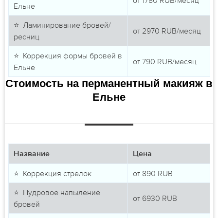
Ельне
⭐ Ламинирование бровей/
от
2970
RUB/месяц
ресниц
⭐ Коррекция формы бровей в
от
790
RUB/месяц
Ельне
Стоимость на перманентный макияж в
Ельне
Название
Цена
⭐ Коррекция стрелок
от
890
RUB
⭐ Пудровое напыление
от
6930
RUB
бровей