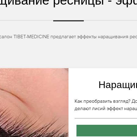
щивание ресницы - эф
 салон TIBET-MEDICINE предлагает эффекты наращивания рес
Наращив
Как преобразить взгляд? До
делают лисий эффект наращ