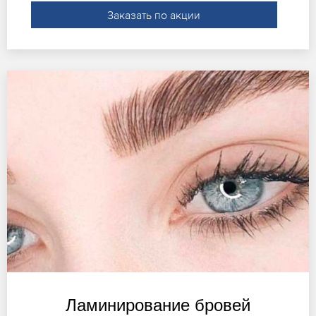
Заказать по акции
Ламинирование бровей