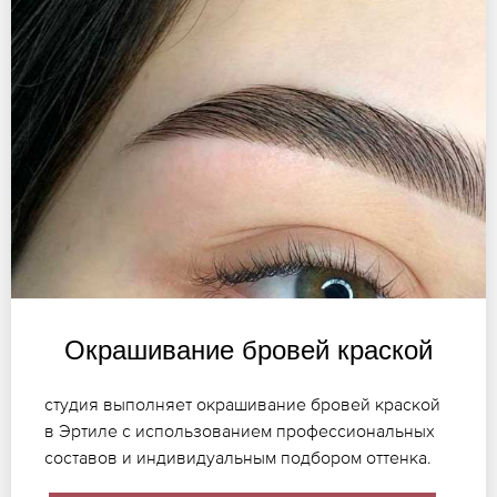
Окрашивание бровей краской
студия выполняет окрашивание бровей краской
в Эртиле с использованием профессиональных
составов и индивидуальным подбором оттенка.