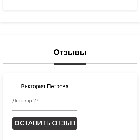
Отзывы
Екатерина Смирнова
Договор 107
ОСТАВИТЬ ОТЗЫВ