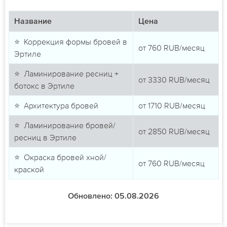
Название
Цена
⭐ Коррекция формы бровей в
от
760
RUB/месяц
Эртиле
⭐ Ламинирование ресниц +
от
3330
RUB/месяц
ботокс в Эртиле
⭐ Архитектура бровей
от
1710
RUB/месяц
⭐ Ламинирование бровей/
от
2850
RUB/месяц
ресниц в Эртиле
⭐ Окраска бровей хной/
от
760
RUB/месяц
краской
Обновлено: 05.08.2026