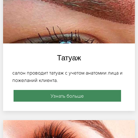
Татуаж
салон проводит татуаж с учетом анатомии лица и
пожеланий клиента.
Узнать больше