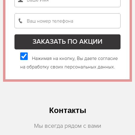
Нажимая на кнопку, Вы даете согласие
на обработку своих персональных данных.
Контакты
Мы всегда рядом с вами