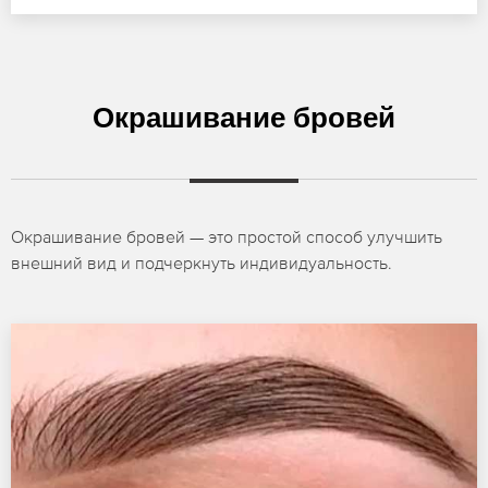
Окрашивание бровей
Окрашивание бровей — это простой способ улучшить
внешний вид и подчеркнуть индивидуальность.