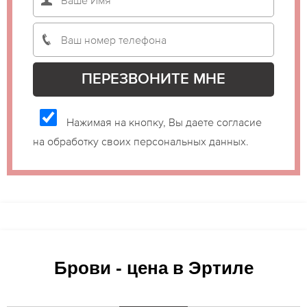
Нажимая на кнопку, Вы даете согласие
на обработку своих персональных данных.
Брови - цена в Эртиле