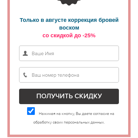
Только в августе коррекция бровей
воском
со скидкой до -25%
Нажимая на кнопку, Вы даете согласие на
обработку своих персональных данных.