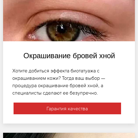
Окрашивание бровей хной
Хотите добиться эффекта биотатуажа с
окрашиванием кожи? Тогда ваш выбор —
процедура окрашивание бровей хной, а
специалисты сделают ее безупречно.
Гарантия качества