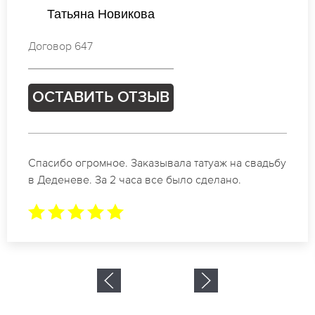
кова
Ксения Михай
Договор 779
ТЗЫВ
ОСТАВИТЬ О
Заказывала татуаж на свадьбу
Отличные специали
аса все было сделано.
коррекции бровей 
результат. Буду об