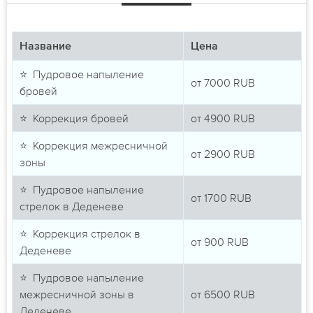
Название
Цена
⭐ Пудровое напыление
от
7000
RUB
бровей
⭐ Коррекция бровей
от
4900
RUB
⭐ Коррекция межресничной
от
2900
RUB
зоны
⭐ Пудровое напыление
от
1700
RUB
стрелок в Деденеве
⭐ Коррекция стрелок в
от
900
RUB
Деденеве
⭐ Пудровое напыление
межресничной зоны в
от
6500
RUB
Деденеве