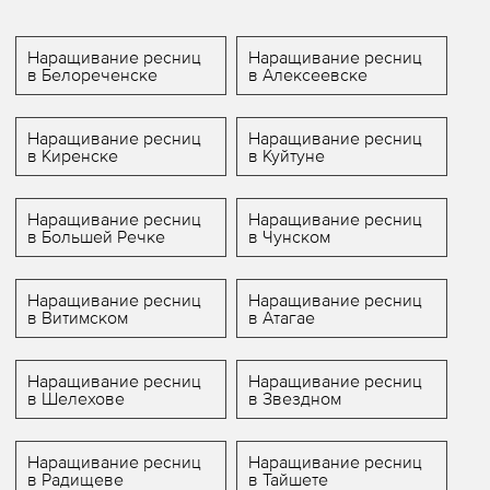
Наращивание ресниц
Наращивание ресниц
в Белореченске
в Алексеевске
Наращивание ресниц
Наращивание ресниц
в Киренске
в Куйтуне
Наращивание ресниц
Наращивание ресниц
в Большей Речке
в Чунском
Наращивание ресниц
Наращивание ресниц
в Витимском
в Атагае
Наращивание ресниц
Наращивание ресниц
в Шелехове
в Звездном
Наращивание ресниц
Наращивание ресниц
в Радищеве
в Тайшете