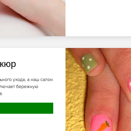
икюр
ьного ухода, а наш салон
включает бережную
в.