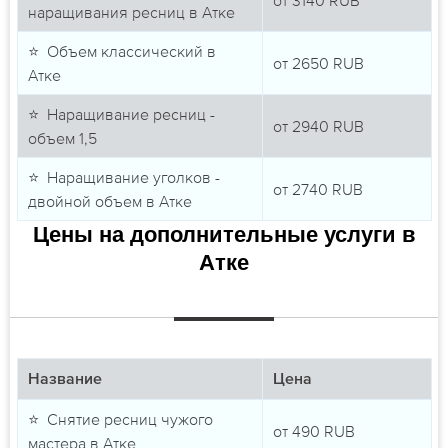
наращивания ресниц в Атке
⭐ Объем классический в
от
2650
RUB
Атке
⭐ Наращивание ресниц -
от
2940
RUB
объем 1,5
⭐ Наращивание уголков -
от
2740
RUB
двойной объем в Атке
Цены на дополнительные услуги в
Атке
Название
Цена
⭐ Снятие ресниц чужого
от
490
RUB
мастера в Атке