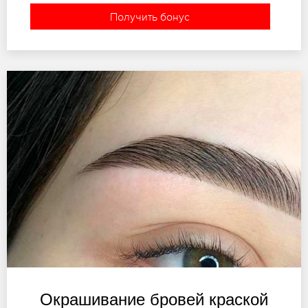
Получить бонус
Окрашивание бровей краской