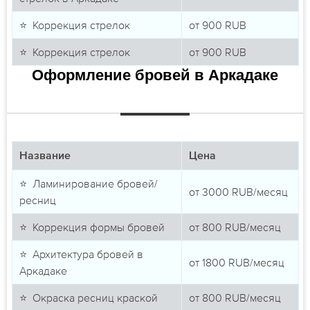
⭐ Коррекция стрелок
от
900
RUB
⭐ Коррекция стрелок
от
900
RUB
Оформление бровей в Аркадаке
Название
Цена
⭐ Ламинирование бровей/
от
3000
RUB/месяц
ресниц
⭐ Коррекция формы бровей
от
800
RUB/месяц
⭐ Архитектура бровей в
от
1800
RUB/месяц
Аркадаке
⭐ Окраска ресниц краской
от
800
RUB/месяц