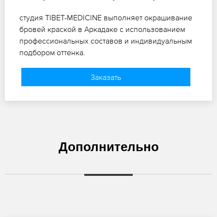
студия TIBET-MEDICINE выполняет окрашивание
бровей краской в Аркадаке с использованием
профессиональных составов и индивидуальным
подбором оттенка.
Заказать
Дополнительно