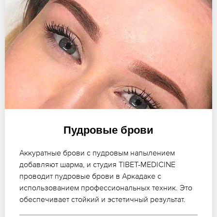
Пудровые брови
Аккуратные брови с пудровым напылением
добавляют шарма, и студия TIBET-MEDICINE
проводит пудровые брови в Аркадаке с
использованием профессиональных техник. Это
обеспечивает стойкий и эстетичный результат.