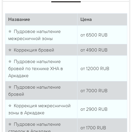
Название
Цена
⭐ Пудровое напыление
от
6500
RUB
межресничной зоны
⭐ Коррекция бровей
от
4900
RUB
⭐ Пудровое напыление
бровей по технике ХНА в
от
12000
RUB
Аркадаке
⭐ Пудровое напыление
от
7000
RUB
бровей
⭐ Коррекция межресничной
от
2900
RUB
зоны в Аркадаке
⭐ Пудровое напыление
от
1700
RUB
стрелок в Аркадаке